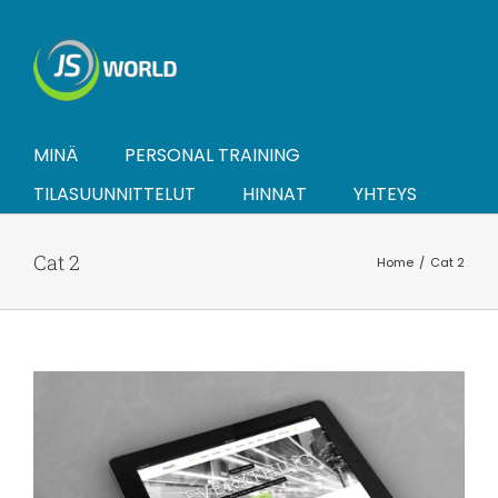
Skip
to
content
MINÄ
PERSONAL TRAINING
TILASUUNNITTELUT
HINNAT
YHTEYS
Cat 2
Home
Cat 2