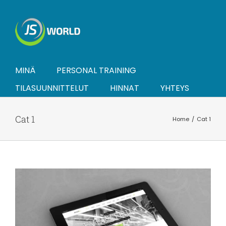
Skip
to
content
MINÄ
PERSONAL TRAINING
TILASUUNNITTELUT
HINNAT
YHTEYS
Cat 1
Home
Cat 1