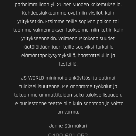
parhaimmillaan yli 20:nen vuoden kokemuksella.
Kohdeasiakkaamme ovat niin yksilöt, kuin
yrityksetkin. Etsimme teille sopivan paikan tai
tuomme valmennuksen luoksenne, niin kotiin kuin
yritykseennekin. Valmennuskokonaisuudet
räätälöidään juuri teille sopiviksi tarkoilla
elämäntapakysymyksillä, haastatteluilla ja
testeillä.
JS WORLD minimoi ajankäyttösi ja optimoi
tuloksellisuutenne. Me annamme työkalut ja
takaamme ammattitaidon sekä tuloksellisuuden.
Te puolestanne teette niin kuin sanotaan ja voitto
on varma.
Janne Särmäkari
0400 601 052