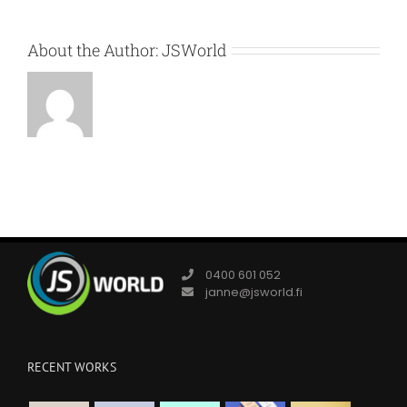
About the Author:
JSWorld
0400 601 052
janne@jsworld.fi
RECENT WORKS