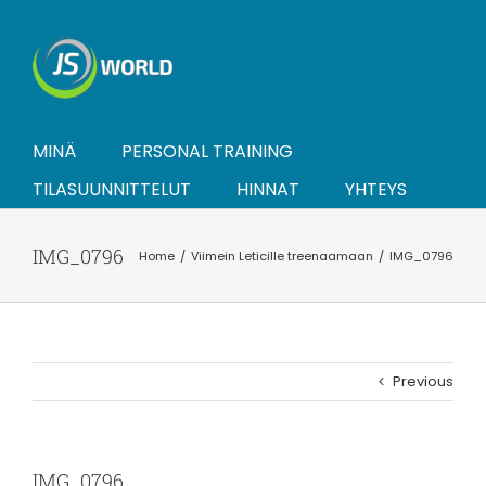
Skip
to
content
MINÄ
PERSONAL TRAINING
TILASUUNNITTELUT
HINNAT
YHTEYS
IMG_0796
Home
Viimein Leticille treenaamaan
IMG_0796
Previous
IMG_0796