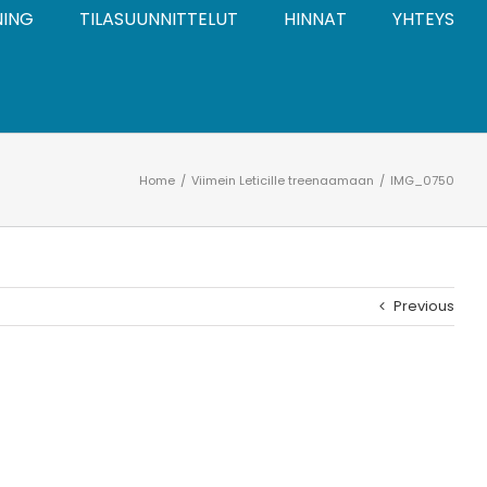
NING
TILASUUNNITTELUT
HINNAT
YHTEYS
Home
Viimein Leticille treenaamaan
IMG_0750
Previous