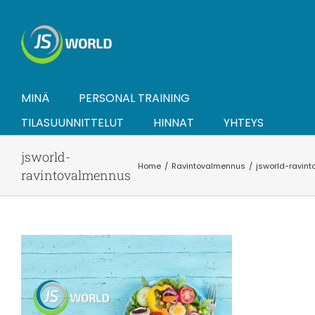
Skip
to
content
MINÄ
PERSONAL TRAINING
TILASUUNNITTELUT
HINNAT
YHTEYS
jsworld-
Home
Ravintovalmennus
jsworld-ravin
ravintovalmennus