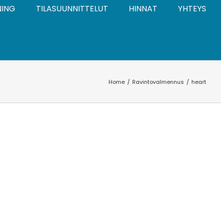
NING
TILASUUNNITTELUT
HINNAT
YHTEYS
Home
Ravintovalmennus
heart