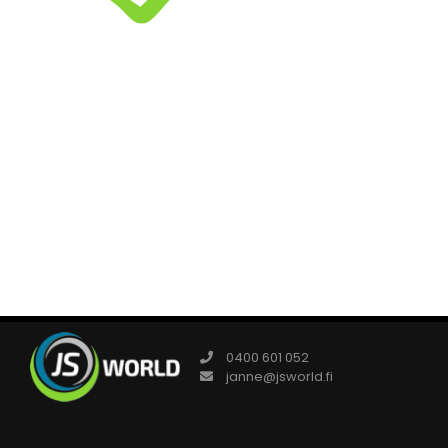
0400 601 052
janne@jsworld.fi