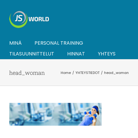
Skip
to
content
MINÄ
PERSONAL TRAINING
TILASUUNNITTELUT
HINNAT
YHTEYS
head_woman
Home
YHTEYSTIEDOT
head_woman