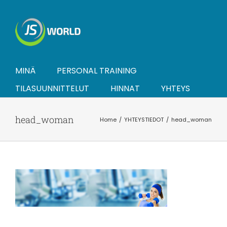
Skip
to
content
MINÄ
PERSONAL TRAINING
TILASUUNNITTELUT
HINNAT
YHTEYS
head_woman
Home
YHTEYSTIEDOT
head_woman