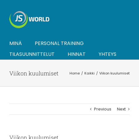
Skip
to
content
MINÄ
PERSONAL TRAINING
TILASUUNNITTELUT
HINNAT
YHTEYS
Viikon kuulumiset
Home
Kaikki
Viikon kuulumiset
Previous
Next
Viikon kuulumiset