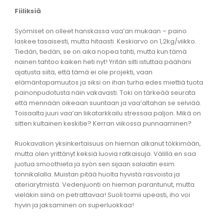
Fiiliksiä
Syömiset on olleet hanskassa vaa’an mukaan – paino
laskee tasaisesti, mutta hitaasti. Keskiarvo on 1,2kg/viikko.
Tiedän, tiedän, se on aika nopea tahti, mutta kun tämä
nainen tahtoo kaiken heti nyt! Yritän silti istuttaa päähäni
ajatusta siitä, että tämä ei ole projekti, vaan
elämäntapamuutos ja siksi on ihan turha edes miettiä tuota
painonpudotusta näin vakavasti. Toki on tärkeää seurata
että mennään oikeaan suuntaan ja vaa’altahan se selviää.
Toisaalta juuri vaa’an liikatarkkailu stressaa paljon. Mikä on
sitten kultainen keskitie? Kerran viikossa punnaaminen?
Ruokavalion yksinkertaisuus on hieman alkanut tökkimään,
mutta olen yrittänyt keksiä luovia ratkaisuja. Välillä en saa
juotua smoothieta ja syön sen sijaan salaatin esim.
tonnikalalla. Muistan pitää huolta hyvistä rasvoista ja
ateriarytmistä. Vedenjuonti on hieman parantunut, mutta
vieläkin siinä on petrattavaa! Suoli toimii upeasti, iho voi
hyvin ja jaksaminen on superluokkaa!