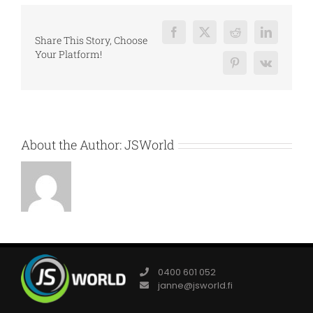
Facebook
X
Reddit
LinkedIn
Share This Story, Choose
Your Platform!
Pinterest
Vk
About the Author:
JSWorld
0400 601 052
janne@jsworld.fi