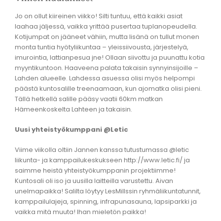
Jo on ollut kiireinen viikko! Silti tuntuu, että kaikki asiat
laahaa jäljessä, vaikka yrittää pusertaa tuplanopeudella.
Kotijumpat on jääneet vähiin, mutta lisänä on tullut monen
monta tuntia hyötyliikuntaa – yleissiivousta, järjestelyä,
imurointia, lattianpesua jne! Ollaan siivottu ja puunattu kotia
myyntikuntoon. Haaveena palata takaisin synnyinsijoille –
Lahden alueelle. Lahdessa asuessa olisi myös helpompi
päästä kuntosalille treenaamaan, kun ajomatka olisi pieni.
Tällä hetkellä salille pääsy vaatii 60km matkan
Hämeenkoskelta Lahteen ja takaisin.
Uusi yhteistyökumppani @Letic
Viime viikolla oltiin Jannen kanssa tutustumassa @letic
liikunta- ja kamppailukeskukseen http://www.letic.fi/ ja
saimme heistä yhteistyökumppanin projektiimme!
Kuntosali oli iso ja uusilla laitteilla varustettu. Aivan
unelmapaikka! Salilta löytyy LesMillssin ryhmäliikuntatunnit,
kamppailulajeja, spinning, infrapunasauna, lapsiparkki ja
vaikka mitä muuta! Ihan mieletön paikka!