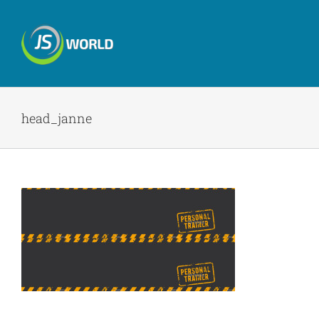
Skip
to
content
head_janne