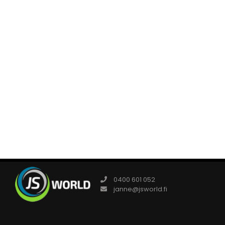
0400 601 052
janne@jsworld.fi