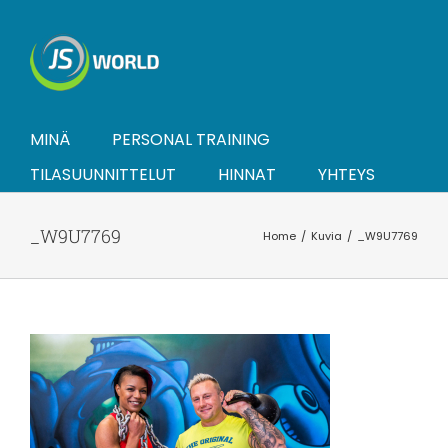
Skip
to
content
MINÄ
PERSONAL TRAINING
TILASUUNNITTELUT
HINNAT
YHTEYS
_W9U7769
Home
Kuvia
_W9U7769