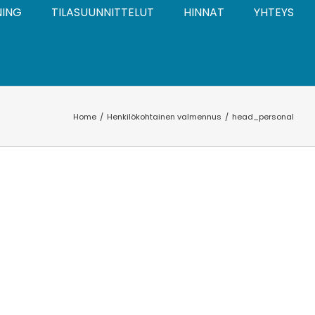
NING
TILASUUNNITTELUT
HINNAT
YHTEYS
Home
Henkilökohtainen valmennus
head_personal