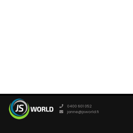
0400 601 052
janne@jsworld.fi