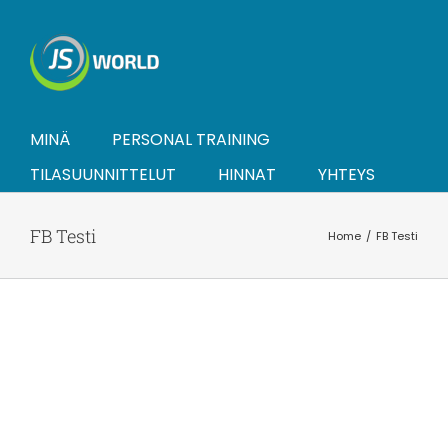
Skip
to
content
MINÄ
PERSONAL TRAINING
TILASUUNNITTELUT
HINNAT
YHTEYS
FB Testi
Home
FB Testi