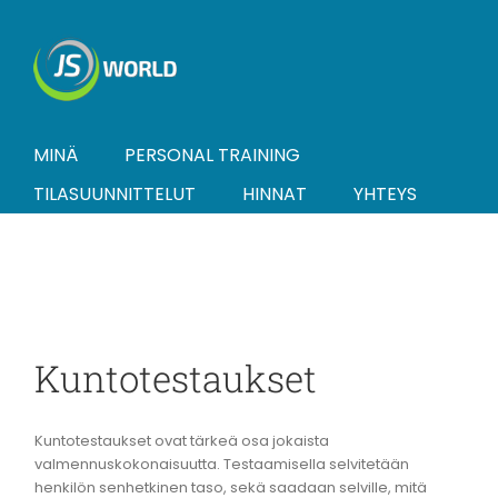
Skip
to
content
MINÄ
PERSONAL TRAINING
TILASUUNNITTELUT
HINNAT
YHTEYS
Kuntotestaukset
Kuntotestaukset ovat tärkeä osa jokaista
valmennuskokonaisuutta. Testaamisella selvitetään
henkilön senhetkinen taso, sekä saadaan selville, mitä