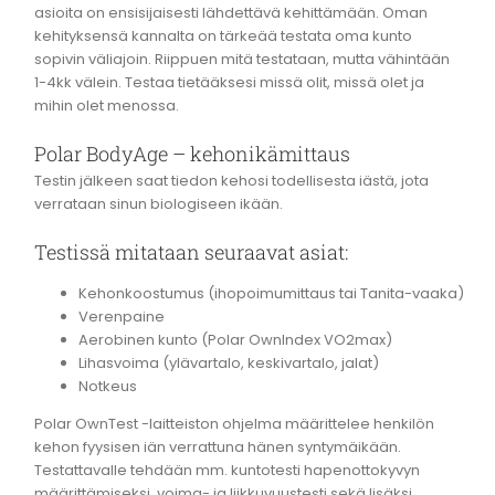
asioita on ensisijaisesti lähdettävä kehittämään. Oman
kehityksensä kannalta on tärkeää testata oma kunto
sopivin väliajoin. Riippuen mitä testataan, mutta vähintään
1-4kk välein. Testaa tietääksesi missä olit, missä olet ja
mihin olet menossa.
Polar BodyAge – kehonikämittaus
Testin jälkeen saat tiedon kehosi todellisesta iästä, jota
verrataan sinun biologiseen ikään.
Testissä mitataan seuraavat asiat:
Kehonkoostumus (ihopoimumittaus tai Tanita-vaaka)
Verenpaine
Aerobinen kunto (Polar OwnIndex VO2max)
Lihasvoima (ylävartalo, keskivartalo, jalat)
Notkeus
Polar OwnTest -laitteiston ohjelma määrittelee henkilön
kehon fyysisen iän verrattuna hänen syntymäikään.
Testattavalle tehdään mm. kuntotesti hapenottokyvyn
määrittämiseksi, voima- ja liikkuvuustesti sekä lisäksi